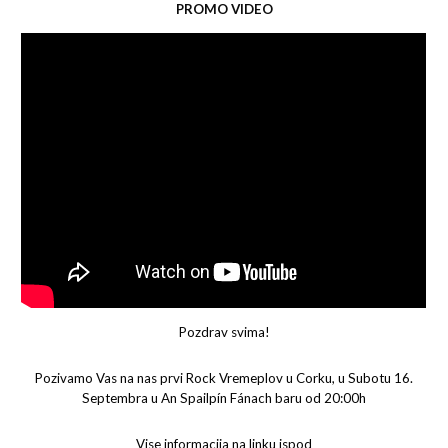
PROMO VIDEO
Pozdrav svima!
Pozivamo Vas na nas prvi Rock Vremeplov u Corku, u Subotu 16.
Septembra u An Spailpín Fánach baru od 20:00h
Vise informacija na linku ispod