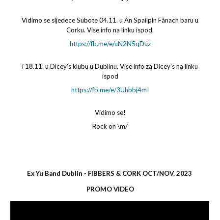
Vidimo se sljedece Subote 04.11. u An Spailpín Fánach baru u
Corku. Vise info na linku ispod.
https://fb.me/e/uN2N5qDuz
i 18.11. u Dicey's klubu u Dublinu. Vise info za Dicey's na linku
ispod
https://fb.me/e/3Uhbbj4mI
Vidimo se!
Rock on \m/
Ex Yu Band Dublin - FIBBERS & CORK OCT/NOV. 2023
PROMO VIDEO