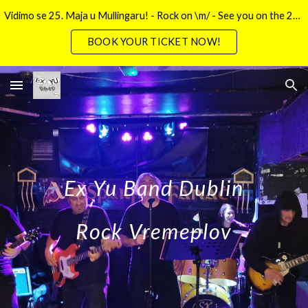
Vidimo se 25. Maja u Mullingaru! - Rock on \m/ - See you on the 25th May in Mullingar!
Skip to main content
Skip to navigation
BOOK YOUR TICKET NOW!
Ex Yu Band Dublin
Rock Vremeplov