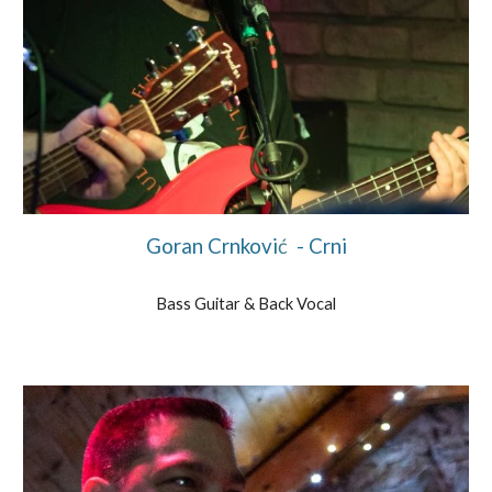
Goran Crnkovi
ć
- Crni
Bass Guitar & Back Vocal