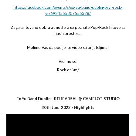
https://facebook.com/events/s/ex-yu-band-dublin-prvi-rock-
vr/6924555307555328/
Zagarantovano dobra atmosfera uz poznate Pop-Rock hitove sa
nasih prostora.
Molimo Vas da podijelite video sa prijateljima!
Vidimo se!
Rock on \m/
Ex Yu Band Dublin -
REHEARSAL @ CAMELOT STUDIO
30
th Jun
.
2023
-
Highlights