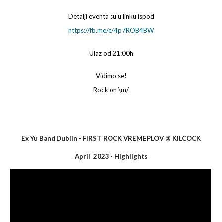
Detalji eventa su u linku ispod
https://fb.me/e/4p7ROB4BW
Ulaz od 21:00h
Vidimo se!
Rock on \m/
Ex Yu Band Dublin - F
IRST
ROCK VREMEPLOV
@
KILCOCK
April 2023 - Highlights