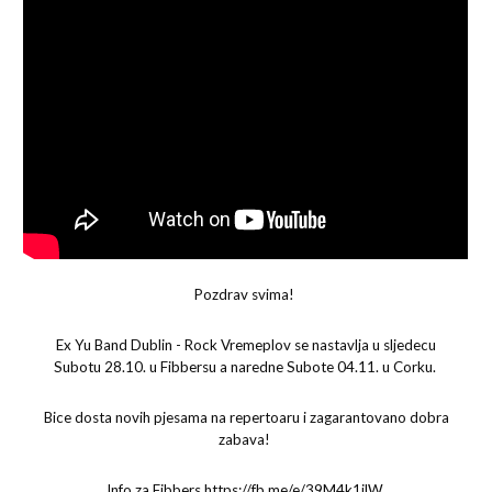
Pozdrav svima!
Ex Yu Band Dublin - Rock Vremeplov se nastavlja u sljedecu
Subotu 28.10. u Fibbersu a naredne Subote 04.11. u Corku.
Bice dosta novih pjesama na repertoaru i zagarantovano dobra
zabava!
Info za Fibbers https://fb.me/e/39M4k1ilW