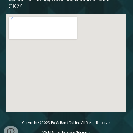
CK74
Copyright
© 2023 Ex Yu Band Dublin. All Rights Reserved.
Web Design by: www.3dcmp.ie