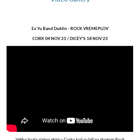
Ex Yu Band Dublin - ROCK VREMEPLOV
CORK 04 NOV 23 / DICEY'S 18 NOV 23
Veliko hvala sjajnoj ekipi u Corku koji su bili na drugom Rock