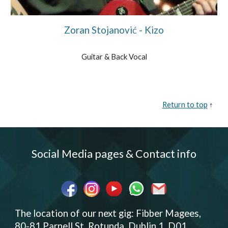
Zoran Stojanovi
ć
- Kizo
Guitar & Back Vocal
Return to top
↑
Social Media pages & Contact info
The location of our next gig: Fibber Magees,
80-81 Parnell St, Rotunda, Dublin 1, D01