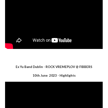
Ex Yu Band Dublin -
ROCK VREMEPLOV
@ F
IBBERS
10th June 2023 - Highlights