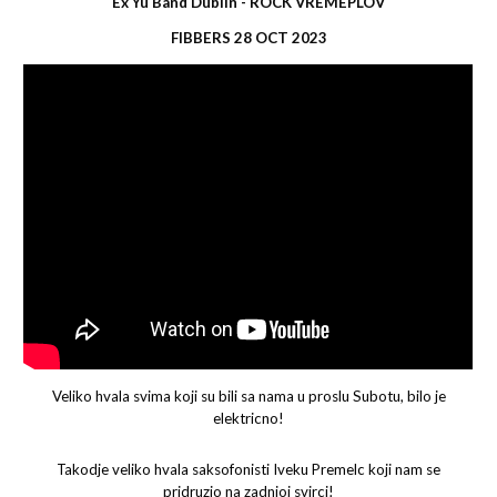
Ex Yu Band Dublin - ROCK VREMEPLOV
FIBBERS 28 O
CT
2023
Veliko hvala svima koji su bili sa nama u proslu Subotu, bilo je
elektricno!
Takodje veliko hvala saksofonisti Iveku Premelc koji nam se
pridruzio na zadnjoj svirci!