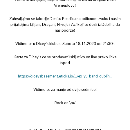
Vremeplovu!
Zahvaljujmo se takodje Denisu Pendicu na odlicnom zvuku i nasim
prijateljima Ljiljani, Dragani, Hrvoju i Aci koji su dosli iz Dublina da
nas podrze!
Vidimo se u Dicey's klubu u Subotu 18.11.2023 od 21:30h
Karte za Dicey's ce se prodavati iskljucivo on line preko linka
ispod
https://diceysbasement.eticks.io/.../ex-yu-band-dublin...
Vidimo se za manje od dvije sedmice!
Rock on \m/