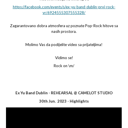
https://facebook.com/events/s/ex-yu-band-dublin-prvi-rock-
vr/6924555307555328/
Zagarantovano dobra atmosfera uz poznate Pop-Rock hitove sa
nasih prostora.
Molimo Vas da podijelite video sa prijateljima!
Vidimo se!
Rock on \m/
Ex Yu Band Dublin -
REHEARSAL @ CAMELOT STUDIO
30
th Jun
.
2023
-
Highlights