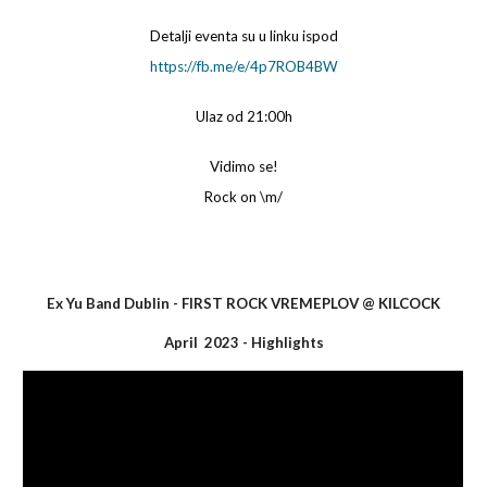
Detalji eventa su u linku ispod
https://fb.me/e/4p7ROB4BW
Ulaz od 21:00h
Vidimo se!
Rock on \m/
Ex Yu Band Dublin - F
IRST
ROCK VREMEPLOV
@
KILCOCK
April 2023 - Highlights