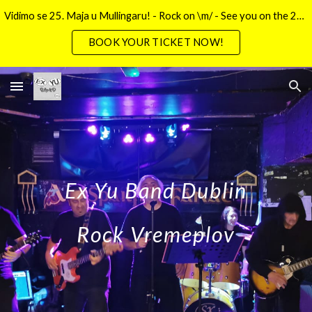
Vidimo se 25. Maja u Mullingaru! - Rock on \m/ - See you on the 25th May in Mullingar!
Skip to main content
Skip to navigation
BOOK YOUR TICKET NOW!
Ex Yu Band Dublin
Rock Vremeplov