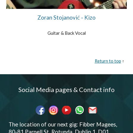
Zoran Stojanovi
ć
- Kizo
Guitar & Back Vocal
Return to top
↑
Social Media pages & Contact info
The location of our next gig: Fibber Magees,
80-81 Parnell St, Rotunda, Dublin 1, D01