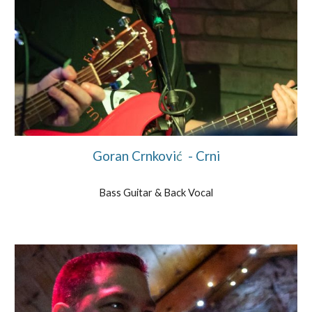
Goran Crnkovi
ć
- Crni
Bass Guitar & Back Vocal