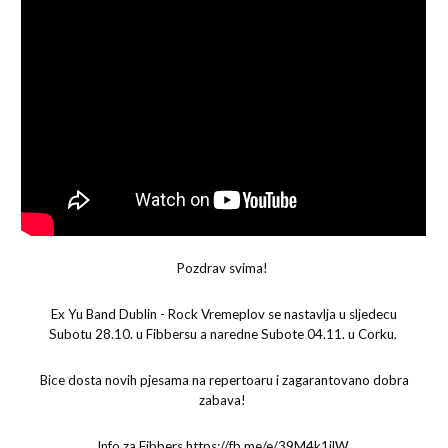
Pozdrav svima!
Ex Yu Band Dublin - Rock Vremeplov se nastavlja u sljedecu
Subotu 28.10. u Fibbersu a naredne Subote 04.11. u Corku.
Bice dosta novih pjesama na repertoaru i zagarantovano dobra
zabava!
Info za Fibbers https://fb.me/e/39M4k1ilW