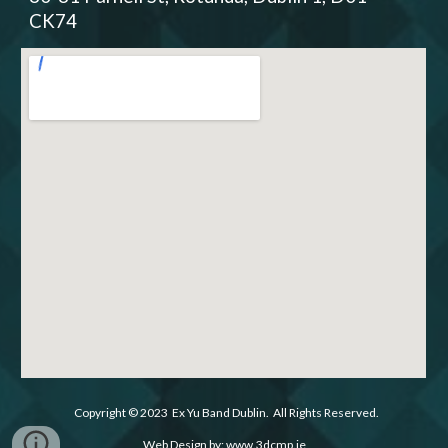
CK74
Copyright
© 2023 Ex Yu Band Dublin. All Rights Reserved.
Web Design by: www.3dcmp.ie