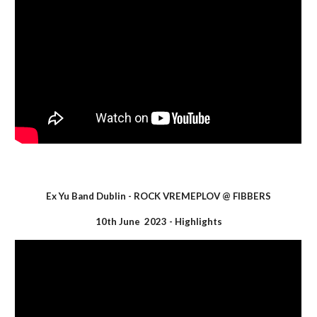
Ex Yu Band Dublin -
ROCK VREMEPLOV
@ F
IBBERS
10th June 2023 - Highlights