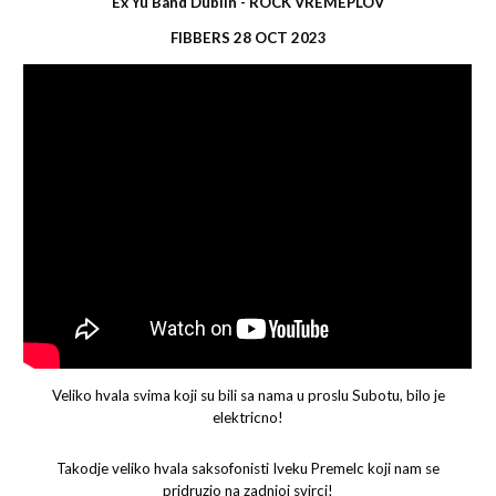
Ex Yu Band Dublin - ROCK VREMEPLOV
FIBBERS 28 O
CT
2023
Veliko hvala svima koji su bili sa nama u proslu Subotu, bilo je
elektricno!
Takodje veliko hvala saksofonisti Iveku Premelc koji nam se
pridruzio na zadnjoj svirci!