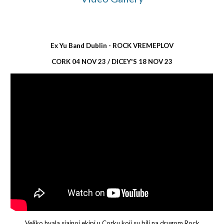
Ex Yu Band Dublin - ROCK VREMEPLOV
CORK 04 NOV 23 / DICEY'S 18 NOV 23
Veliko hvala sjajnoj ekipi u Corku koji su bili na drugom Rock