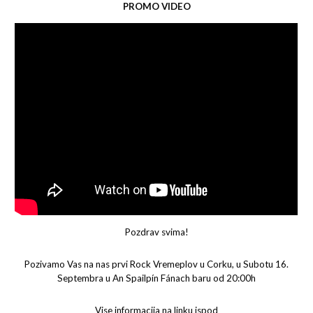
PROMO VIDEO
Pozdrav svima!
Pozivamo Vas na nas prvi Rock Vremeplov u Corku, u Subotu 16.
Septembra u An Spailpín Fánach baru od 20:00h
Vise informacija na linku ispod