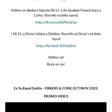
Vidimo se sljedece Subote 04.11. u An Spailpín Fánach baru u
Corku. Vise info na linku ispod.
https://fb.me/e/uN2N5qDuz
i 18.11. u Dicey's klubu u Dublinu. Vise info za Dicey's na linku
ispod
https://fb.me/e/3Uhbbj4mI
Vidimo se!
Rock on \m/
Ex Yu Band Dublin - FIBBERS & CORK OCT/NOV. 2023
PROMO VIDEO